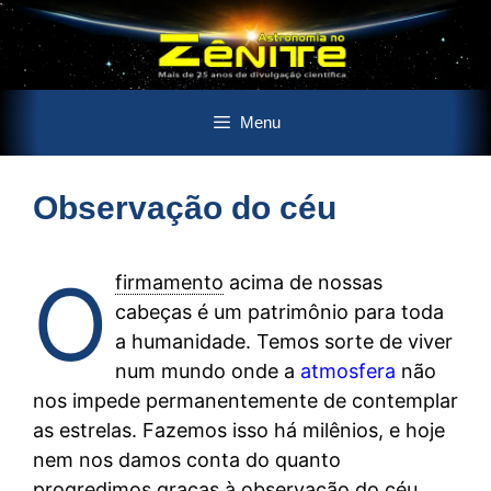
Pular
Menu
para
o
conteúdo
Observação do céu
O
firmamento
acima de nossas
cabeças é um patrimônio para toda
a humanidade. Temos sorte de viver
num mundo onde a
atmosfera
não
nos impede permanentemente de contemplar
as estrelas. Fazemos isso há milênios, e hoje
nem nos damos conta do quanto
progredimos graças à observação do céu.