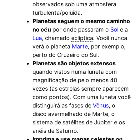
observados sob uma atmosfera
turbulenta/poluída.
Planetas seguem o mesmo caminho
no céu
por onde passaram o
Sol
e a
Lua
, chamado
eclíptica
. Você nunca
verá o
planeta
Marte
, por exemplo,
perto do Cruzeiro do Sul.
Planetas são objetos extensos
quando vistos numa
luneta
com
magnificação de pelo menos 40
vezes (as estrelas sempre aparecem
como pontos). Com uma luneta você
distinguirá as fases de
Vênus
, o
disco avermelhado de Marte, o
sistema de satélites de Júpiter e os
anéis de Saturno.
Imprima e use mapas celestes
on