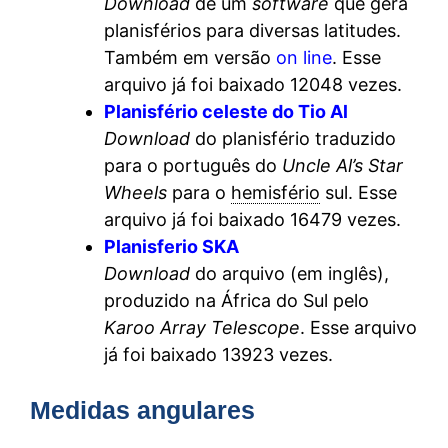
Download
de um
software
que gera
planisférios para diversas latitudes.
Também em versão
on line
. Esse
arquivo já foi baixado 12048 vezes.
Planisfério celeste do Tio Al
Download
do planisfério traduzido
para o português do
Uncle Al’s Star
Wheels
para o
hemisfério
sul. Esse
arquivo já foi baixado 16479 vezes.
Planisferio SKA
Download
do arquivo (em inglês),
produzido na África do Sul pelo
Karoo Array Telescope
. Esse arquivo
já foi baixado 13923 vezes.
Medidas angulares