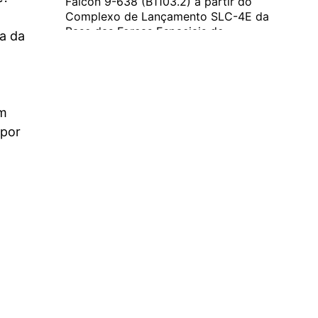
Falcon 9-638 (B1103.2) a partir do
Complexo de Lançamento SLC-4E da
Base das Forças Espaciais de
a da
Vandenberg, Califórnia. O primeiro
estágio será recuperado na plataforma
flutuante…...
um
 por
Novos satélites Starshield serão
lançados a 11 de Maio
A empresa norte-americana SpaceX vai colocar
em órbita novos satélites Starshield. Esta será a
missão NROL-172 e o lançamento está previsto
para as 2228UTC do dia 11 de Maio de 2026. O
lançamento será realizado pelo foguetão Falcon
9-638 (B1103.2) ... Continue lendo
Ver no Facebook