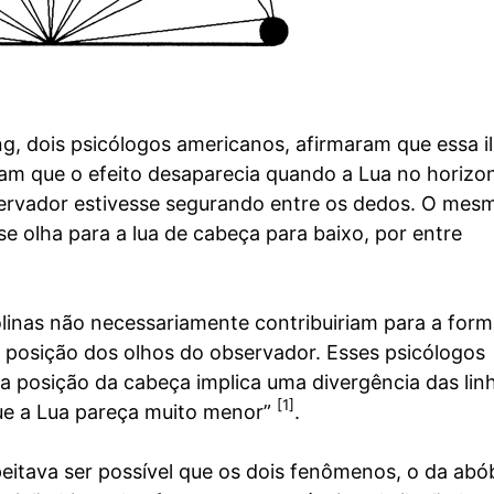
g, dois psicólogos americanos, afirmaram que essa i
aram que o efeito desaparecia quando a Lua no horizo
bservador estivesse segurando entre os dedos. O mes
e olha para a lua de cabeça para baixo, por entre
colinas não necessariamente contribuiriam para a for
da posição dos olhos do observador. Esses psicólogos
 a posição da cabeça implica uma divergência das lin
[1]
que a Lua pareça muito menor”
.
itava ser possível que os dois fenômenos, o da ab