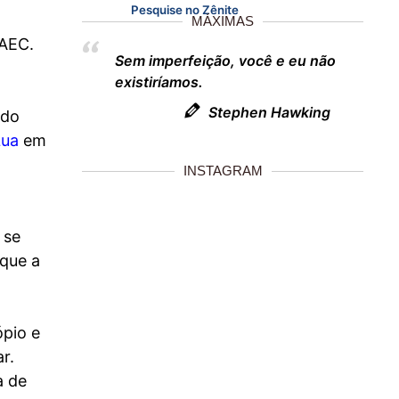
Pesquise no Zênite
MÁXIMAS
 AEC.
Sem imperfeição, você e eu não
existiríamos.
Stephen Hawking
 do
Lua
em
INSTAGRAM
 se
 que a
pio e
r.
a de