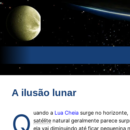
Pular
para
o
conteúdo
A ilusão lunar
Q
uando a
Lua Cheia
surge no horizonte,
satélite
natural geralmente parece sur
ela vai diminuindo até ficar pequenina