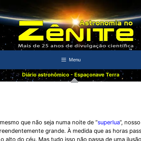
Menu
Diário astronômico - Espaçonave Terra
 mesmo que não seja numa noite de “
superlua
“, nosso
preendentemente grande. À medida que as horas pas
 no alto do céu. Mas tudo isso não passa de uma ilusã