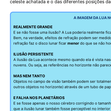
celeste achatada e o das diferentes posições da 
A IMAGEM DA LUA N
REALMENTE GRANDE
E se não fosse uma ilusão? A Lua poderia realmente fica
Bem, na verdade, efeitos de refração podem ser medid
refração faz o disco lunar ficar
menor
do que se não ho
ILUSÃO PERSISTENTE
A ilusão da Lua acontece mesmo quando ela é vista nas
nuvens. Ou seja, as referências no horizonte não parec
MAS NEM TANTO
Objetos no campo de visão também podem ser totalmente
outros objetos no horizonte) através de um tubo de pap
E FALHA NOS PLANETÁRIOS
E se fosse apenas o nosso cérebro corrigindo o tamanh
que a ilusão lunar também fosse perceptível no interior