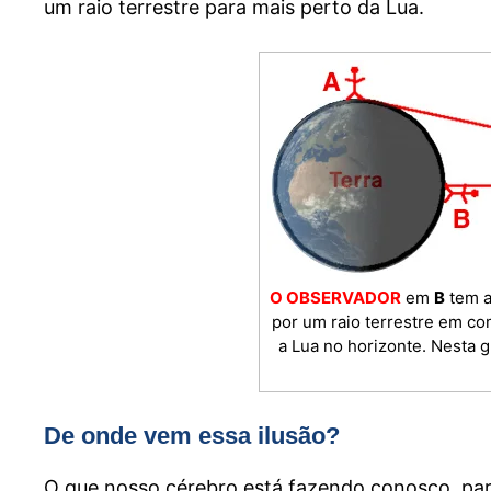
um raio terrestre para mais perto da Lua.
O OBSERVADOR
em
B
tem a
por um raio terrestre em 
a Lua no horizonte. Nesta g
De onde vem essa ilusão?
O que nosso cérebro está fazendo conosco, par