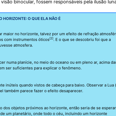
visão binocular, fossem responsáveis pela ilusão luna
O HORIZONTE: O QUE ELA NÃO É
r maior no horizonte, talvez por um efeito de refração atmosfér
[2]
os com instrumentos óticos
. E o que se descobriu foi que a
uvesse atmosfera.
cer numa planície, no meio do oceano ou em pleno ar, acima da
em ser suficientes para explicar o fenômeno.
 inúteis quando vistos de cabeça para baixo. Observar a Lua 
el também parece fazer o efeito desaparecer.
o dos objetos próximos ao horizonte, então seria de se esperar
 de um planetário, onde todo o céu, incluindo um horizonte