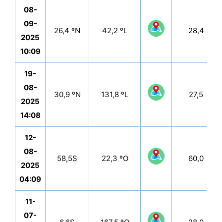
08-
09-
26,4 ºN
42,2 ºL
28,4
2025
10:09
19-
08-
30,9 ºN
131,8 ºL
27,5
2025
14:08
12-
08-
58,5S
22,3 ºO
60,0
2025
04:09
11-
07-