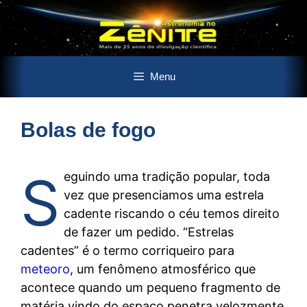
Pular
Menu
para
o
conteúdo
Bolas de fogo
S
eguindo uma tradição popular, toda
vez que presenciamos uma estrela
cadente riscando o céu temos direito
de fazer um pedido. “Estrelas
cadentes” é o termo corriqueiro para
meteoro
, um fenômeno atmosférico que
acontece quando um pequeno fragmento de
matéria vindo do espaço penetra velozmente