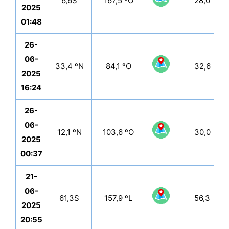
6,6S
167,5 ºO
28,0
2025
01:48
26-
06-
33,4 ºN
84,1 ºO
32,6
2025
16:24
26-
06-
12,1 ºN
103,6 ºO
30,0
2025
00:37
21-
06-
61,3S
157,9 ºL
56,3
2025
20:55