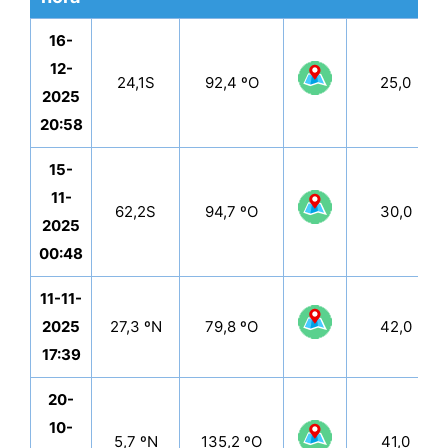
Data
Latitude
Longitude
Mapa
Altitude
16-
e
(km)
12-
24,1S
92,4 ºO
25,0
hora
2025
20:58
15-
11-
62,2S
94,7 ºO
30,0
2025
00:48
11-11-
2025
27,3 ºN
79,8 ºO
42,0
17:39
20-
10-
5,7 ºN
135,2 ºO
41,0