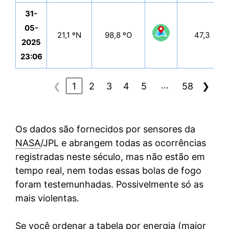
31-
05-
21,1 ºN
98,8 ºO
47,3
2025
23:06
…
❮
1
2
3
4
5
58
❯
Os dados são fornecidos por sensores da
NASA
/JPL e abrangem todas as ocorrências
registradas neste século, mas não estão em
tempo real, nem todas essas bolas de fogo
foram testemunhadas. Possivelmente só as
mais violentas.
Se você ordenar a tabela por energia (maior