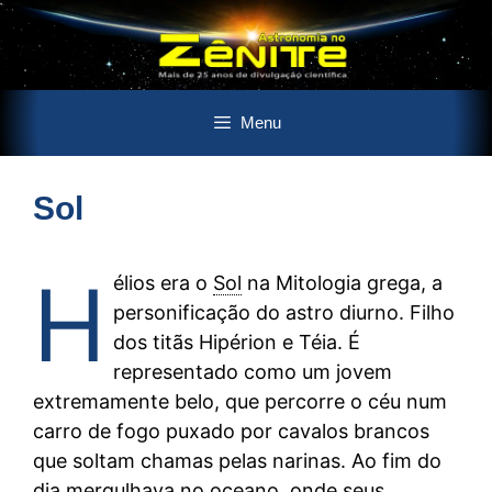
Pular
Menu
para
o
conteúdo
Sol
H
élios era o
Sol
na Mitologia grega, a
personificação do astro diurno. Filho
dos titãs Hipérion e Téia. É
representado como um jovem
extremamente belo, que percorre o céu num
carro de fogo puxado por cavalos brancos
que soltam chamas pelas narinas. Ao fim do
dia
mergulhava no oceano, onde seus