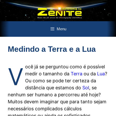
Pular
Menu
para
o
conteúdo
Medindo a Terra e a Lua
V
ocê já se perguntou como é possível
medir o tamanho da
Terra
ou da
Lua
?
Ou como se pode ter certeza da
distância que estamos do
Sol
, se
nenhum ser humano a percorreu até hoje?
Muitos devem imaginar que para tanto sejam
necessários complicados cálculos
matemáticos ou ainda os sofisticados