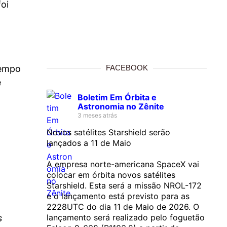
foi
tempo
FACEBOOK
é
Boletim Em Órbita e
Astronomia no Zênite
3 meses atrás
Novos satélites Starshield serão
lançados a 11 de Maio
A empresa norte-americana SpaceX vai
colocar em órbita novos satélites
Starshield. Esta será a missão NROL-172
e o lançamento está previsto para as
2228UTC do dia 11 de Maio de 2026. O
lançamento será realizado pelo foguetão
s