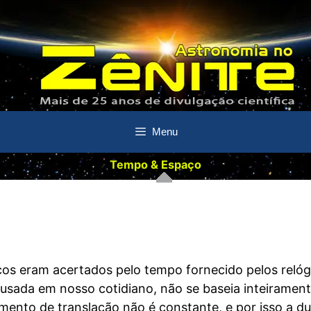
Menu
Tempo & Espaço
cos eram acertados pelo tempo fornecido pelos relóg
 usada em nosso cotidiano, não se baseia inteiramen
mento de translação não é constante, e por isso a d