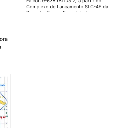
Falcon 9-638 (B1103.2) a partir do
Complexo de Lançamento SLC-4E da
Base das Forças Espaciais de
Vandenberg, Califórnia. O primeiro
estágio será recuperado na plataforma
flutuante…...
hora
a
Novos satélites Starshield serão
lançados a 11 de Maio
A empresa norte-americana SpaceX vai colocar
em órbita novos satélites Starshield. Esta será a
missão NROL-172 e o lançamento está previsto
para as 2228UTC do dia 11 de Maio de 2026. O
lançamento será realizado pelo foguetão Falcon
9-638 (B1103.2) ... Continue lendo
Ver no Facebook