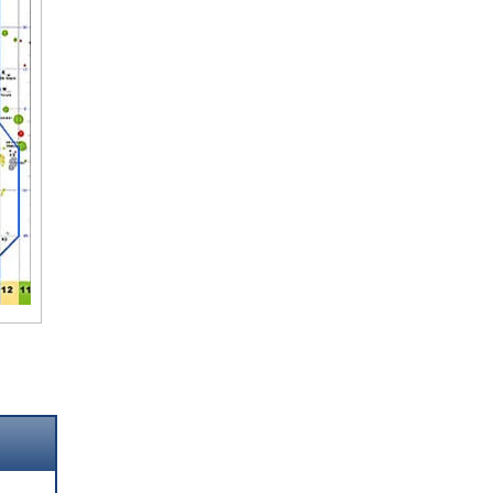
Boletim Em Órbita e
Astronomia no Zênite
3 meses atrás
Agência Espacial Tripulada da China vai
lançar missão logística para a estação
espacial Tiangong
A Agência Espacial Tripulada da China
vai realizar o lançamento do veículo de
carga Tianzhou-10 tendo como destino a
estação espacial Tiangong. O
lançamento terá lugar pelas 0014UTC e
será realizadp pelo foguetão Chang
Zheng-7 (Y11) a partir do Complexo de
Lançamento LC-201 do Sítio de
Lançamentos Espaciais de Wenchang,
província de Hainan. A nave de carga irá
transportar cerca de 6.300 kg de
mantimentos e mais de 220 artigos,
consistindo principalmente em artigos
essenciais para apoiar a vida e o