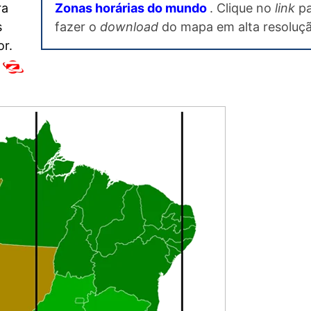
Zonas horárias do mundo
. Clique no
link
pa
ra
fazer o
download
do mapa em alta resoluçã
s
or.