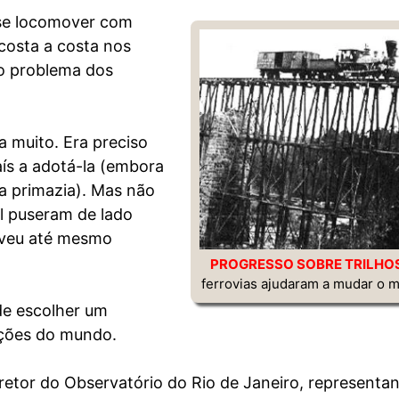
 se locomover com
 costa a costa nos
 o problema dos
a muito. Era preciso
aís a adotá-la (embora
a primazia). Mas não
nal puseram de lado
lveu até mesmo
PROGRESSO SOBRE TRILHO
ferrovias ajudaram a mudar o 
de escolher um
ações do mundo.
retor do Observatório do Rio de Janeiro, representa