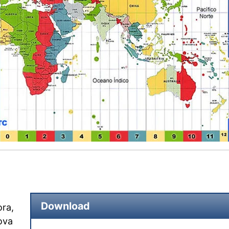
Download
ra,
ova