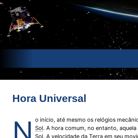
Pular
para
o
conteúdo
Hora Universal
N
o início, até mesmo os relógios mecâni
Sol
. A hora comum, no entanto, aquela
Sol. A velocidade da Terra em seu movi