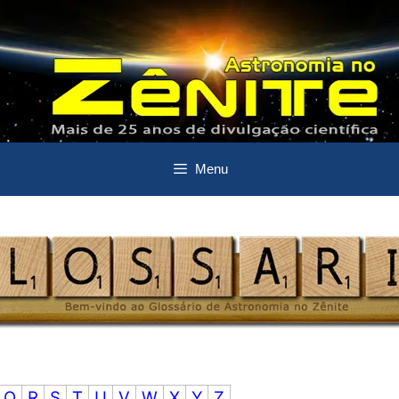
Menu
Q
R
S
T
U
V
W
X
Y
Z