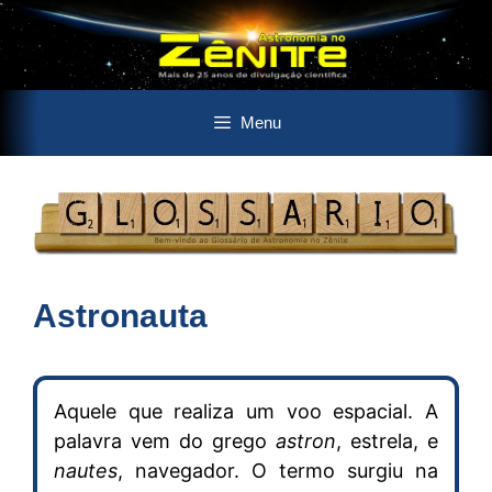
Pular
Menu
para
o
conteúdo
Astronauta
Aquele que realiza um voo espacial. A
palavra vem do grego
astron
, estrela, e
nautes
, navegador. O termo surgiu na