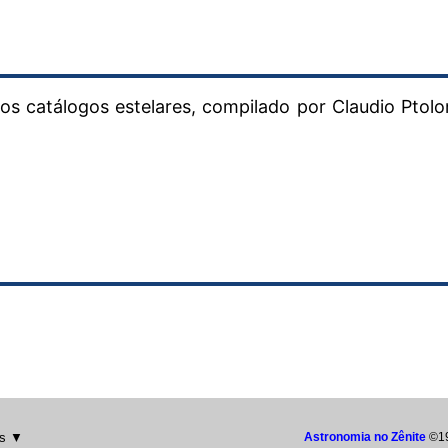
s catálogos estelares, compilado por Claudio Ptol
s ▼
Astronomia no Zênite
©1