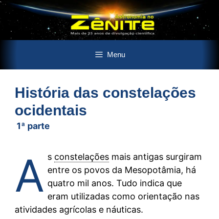
Pular
Menu
para
o
conteúdo
História das constelações
ocidentais
1ª parte
A
s
constelações
mais antigas surgiram
entre os povos da Mesopotâmia, há
quatro mil anos. Tudo indica que
eram utilizadas como orientação nas
atividades agrícolas e náuticas.