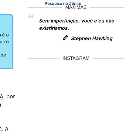
Pesquise no Zênite
MÁXIMAS
Sem imperfeição, você e eu não
existiríamos.
 é o
Stephen Hawking
erro
ode
INSTAGRAM
A
, por
a
C. A