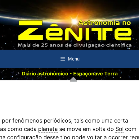
Menu
Diário astronômico - Espaçonave Terra
m por fenômenos periódicos, tais como uma certa
 Mas como cada
planeta
se move em volta do
Sol
com
ma configuração desse tipo pode voltar a ocorrer req