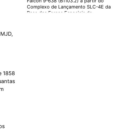
Falcon 9-638 (B1103.2) a partir do
Complexo de Lançamento SLC-4E da
Base das Forças Espaciais de
Vandenberg, Califórnia. O primeiro
estágio será recuperado na plataforma
flutuante…...
 MJD,
Novos satélites Starshield serão
lançados a 11 de Maio
e 1858
A empresa norte-americana SpaceX vai colocar
uantas
em órbita novos satélites Starshield. Esta será a
um
missão NROL-172 e o lançamento está previsto
para as 2228UTC do dia 11 de Maio de 2026. O
lançamento será realizado pelo foguetão Falcon
9-638 (B1103.2) ... Continue lendo
Ver no Facebook
os