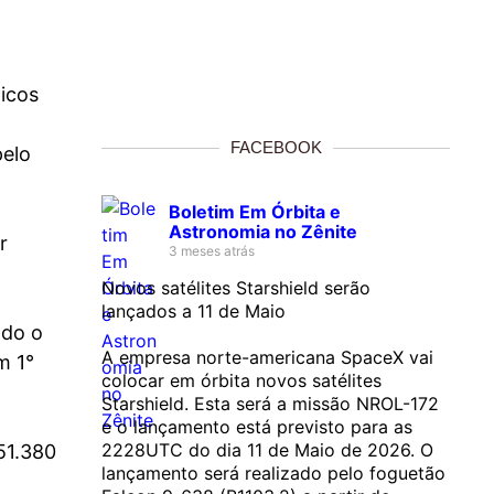
icos
FACEBOOK
pelo
Boletim Em Órbita e
Astronomia no Zênite
r
3 meses atrás
Novos satélites Starshield serão
lançados a 11 de Maio
odo o
A empresa norte-americana SpaceX vai
m 1°
colocar em órbita novos satélites
Starshield. Esta será a missão NROL-172
e o lançamento está previsto para as
2228UTC do dia 11 de Maio de 2026. O
51.380
lançamento será realizado pelo foguetão