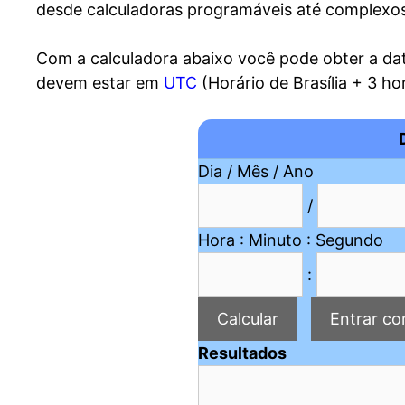
desde calculadoras programáveis até complexos
Com a calculadora abaixo você pode obter a da
devem estar em
UTC
(Horário de Brasília + 3 ho
Dia / Mês / Ano
/
Hora : Minuto : Segundo
:
Resultados