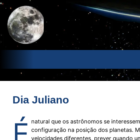
Pular
para
o
conteúdo
Dia Juliano
É
natural que os astrônomos se interesse
configuração na posição dos planetas.
velocidades diferentes, prever quando u