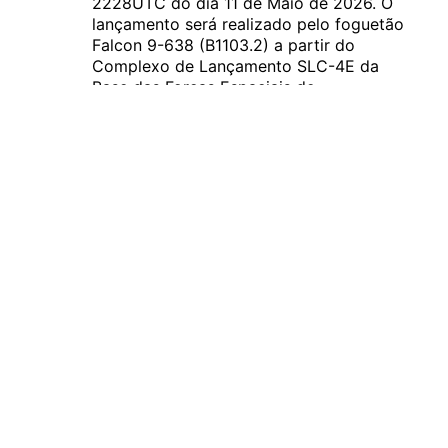
2228UTC do dia 11 de Maio de 2026. O
lançamento será realizado pelo foguetão
Falcon 9-638 (B1103.2) a partir do
Complexo de Lançamento SLC-4E da
Base das Forças Espaciais de
Vandenberg, Califórnia. O primeiro
estágio será recuperado na plataforma
flutuante…...
Novos satélites Starshield serão
lançados a 11 de Maio
A empresa norte-americana SpaceX vai colocar
em órbita novos satélites Starshield. Esta será a
missão NROL-172 e o lançamento está previsto
para as 2228UTC do dia 11 de Maio de 2026. O
lançamento será realizado pelo foguetão Falcon
9-638 (B1103.2) ... Continue lendo