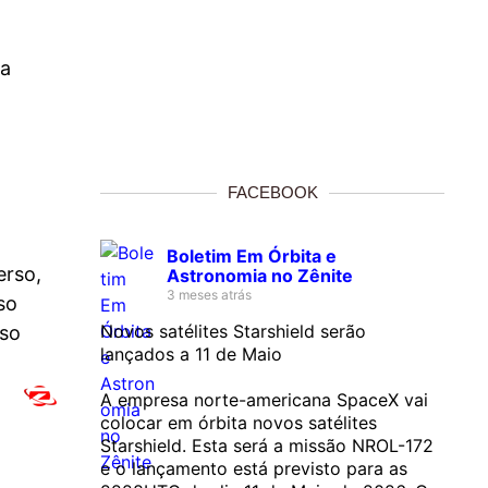
ra
FACEBOOK
Boletim Em Órbita e
erso,
Astronomia no Zênite
3 meses atrás
so
Novos satélites Starshield serão
sso
lançados a 11 de Maio
A empresa norte-americana SpaceX vai
colocar em órbita novos satélites
Starshield. Esta será a missão NROL-172
e o lançamento está previsto para as