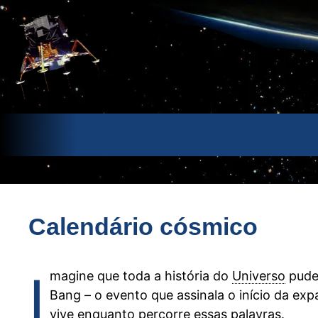
Pular
para
o
conteúdo
Calendário cósmico
I
magine que toda a história do
Universo
pude
Bang – o evento que assinala o início da exp
vive enquanto percorre essas palavras.