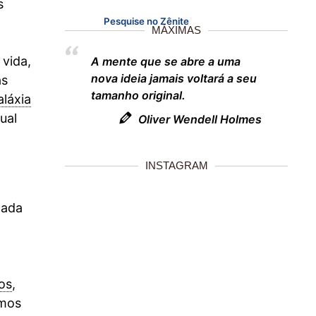
s
Pesquise no Zênite
MÁXIMAS
 vida,
A mente que se abre a uma
nova ideia jamais voltará a seu
as
tamanho original.
aláxia
ual
Oliver Wendell Holmes
INSTAGRAM
cada
os
,
smos