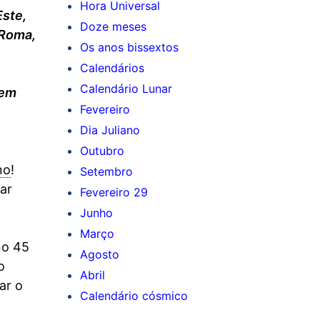
Hora Universal
Este,
Doze meses
 Roma,
Os anos bissextos
Calendários
Calendário Lunar
 em
Fevereiro
Dia Juliano
Outubro
no
!
Setembro
ar
Fevereiro 29
Junho
Março
no 45
Agosto
o
Abril
ar o
Calendário cósmico