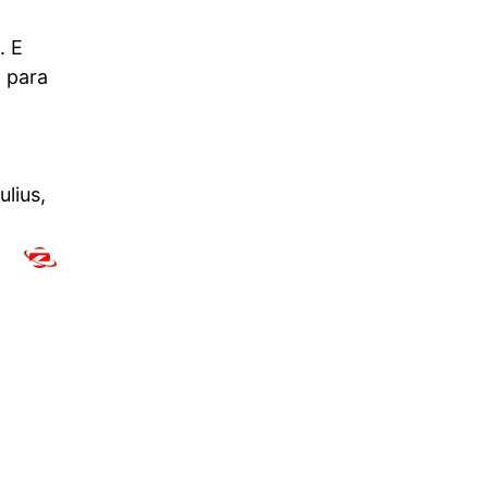
. E
o para
lius,