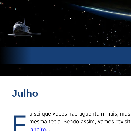
Pular
para
o
conteúdo
Julho
E
u sei que vocês não aguentam mais, mas
mesma tecla. Sendo assim, vamos revisita
janeiro
…