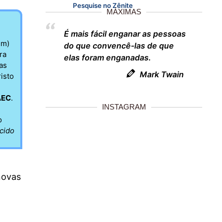
Pesquise no Zênite
MÁXIMAS
É mais fácil enganar as pessoas
um)
do que convencê-las de que
ra
elas foram enganadas.
as
Mark Twain
isto
AEC
.
INSTAGRAM
o
cido
novas