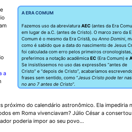
ue
A ERA COMUM
io
ram
Fazemos uso da abreviatura
AEC
(antes da Era Com
em lugar de a.C. (antes de Cristo). O marco zero da E
Comum é o mesmo da Era Cristã, ou
Anno Domini
, m
como é sabido que a data do nascimento de Jesus Cr
foi calculada com erro pelos primeiros cronologistas,
io
preferimos a notação acadêmica
EC
(Era Comum) e
Se insistíssemos no uso das expressões “antes de
Cristo” e “depois de Cristo”, acabaríamos escrevend
a a
frases sem sentido, como “
Jesus Cristo pode ter nas
m
no ano 7 antes de Cristo
“.
ais próximo do calendário astronômico. Ela impediria 
todos em Roma vivenciavam? Júlio César a consertou
tador poderia impor ao seu povo…