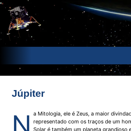
Pular
para
o
conteúdo
Júpiter
N
a Mitologia, ele é Zeus, a maior divind
representado com os traços de um hom
Solar é também um planeta grandioso e