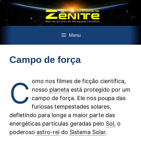
Pular
Menu
para
o
conteúdo
Campo de força
C
omo nos filmes de ficção científica,
nosso
planeta
está protegido por um
campo de força. Ele nos poupa das
furiosas tempestades solares,
defletindo para longe a maior parte das
energéticas partículas geradas pelo
Sol
, o
poderoso
astro-rei
do
Sistema Solar
.