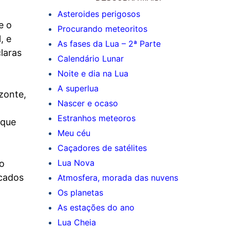
Asteroides perigosos
e o
Procurando meteoritos
l, e
As fases da Lua – 2ª Parte
laras
Calendário Lunar
Noite e dia na Lua
A superlua
zonte,
Nascer e ocaso
Estranhos meteoros
 que
Meu céu
Caçadores de satélites
Lua Nova
o
ocados
Atmosfera, morada das nuvens
Os planetas
As estações do ano
Lua Cheia