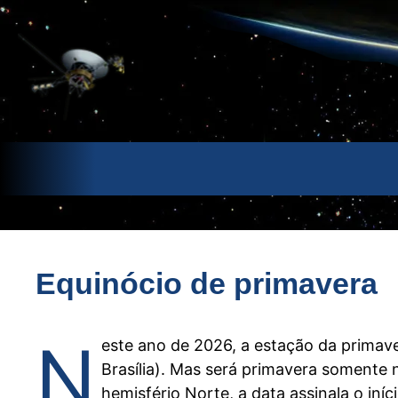
Pular
para
o
conteúdo
Equinócio de primavera
N
este ano de 2026, a estação da primav
Brasília). Mas será primavera somente n
hemisfério Norte, a data assinala o iníc