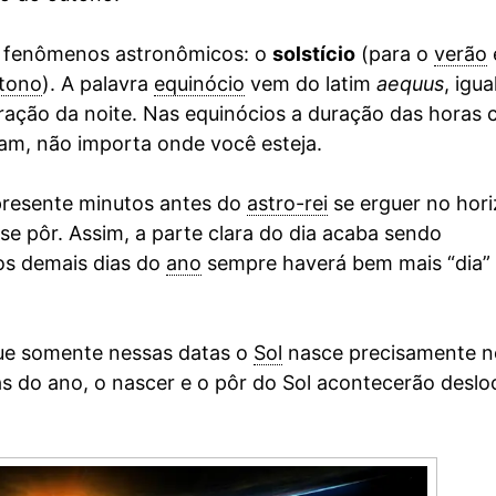
s fenômenos astronômicos: o
solstício
(para o
verão
tono
). A palavra
equinócio
vem do latim
aequus
, igua
uração da noite. Nas equinócios a duração das horas c
alam, não importa onde você esteja.
presente minutos antes do
astro-rei
se erguer no hori
e pôr. Assim, a parte clara do dia acaba sendo
os demais dias do
ano
sempre haverá bem mais “dia”
 que somente nessas datas o
Sol
nasce precisamente n
as do ano, o nascer e o pôr do Sol acontecerão desl