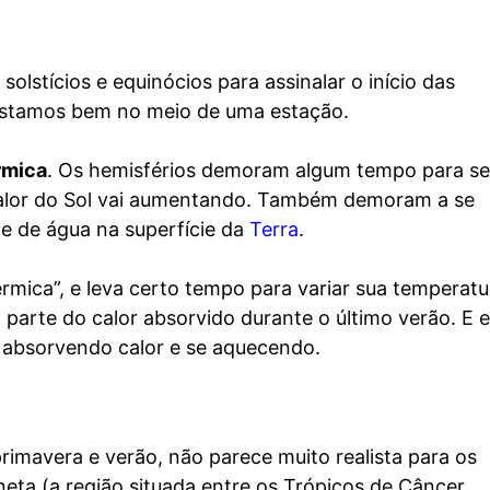
lstícios e equinócios para assinalar o início das
 estamos bem no meio de uma estação.
rmica
. Os hemisférios demoram algum tempo para se
calor do Sol vai aumentando. Também demoram a se
de de água na superfície da
Terra
.
mica”, e leva certo tempo para variar sua temperatu
 parte do calor absorvido durante o último verão. E 
o absorvendo calor e se aquecendo.
rimavera e verão, não parece muito realista para os
neta
(a região situada entre os Trópicos de Câncer