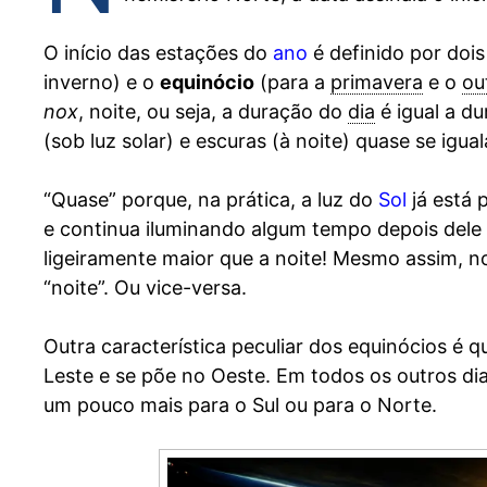
O início das estações do
ano
é definido por doi
inverno) e o
equinócio
(para a
primavera
e o
ou
nox
, noite, ou seja, a duração do
dia
é igual a d
(sob luz solar) e escuras (à noite) quase se igu
“Quase” porque, na prática, a luz do
Sol
já está 
e continua iluminando algum tempo depois dele s
ligeiramente maior que a noite! Mesmo assim, n
“noite”. Ou vice-versa.
Outra característica peculiar dos equinócios é
Leste e se põe no Oeste. Em todos os outros di
um pouco mais para o Sul ou para o Norte.