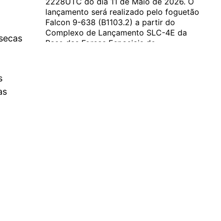
2228UTC do dia 11 de Maio de 2026. O
lançamento será realizado pelo foguetão
Falcon 9-638 (B1103.2) a partir do
Complexo de Lançamento SLC-4E da
 secas
Base das Forças Espaciais de
Vandenberg, Califórnia. O primeiro
estágio será recuperado na plataforma
flutuante…...
s
as
Novos satélites Starshield serão
lançados a 11 de Maio
A empresa norte-americana SpaceX vai colocar
em órbita novos satélites Starshield. Esta será a
missão NROL-172 e o lançamento está previsto
para as 2228UTC do dia 11 de Maio de 2026. O
lançamento será realizado pelo foguetão Falcon
9-638 (B1103.2) ... Continue lendo