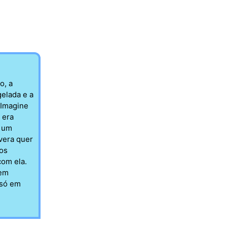
consistindo principalmente em artigos
essenciais para apoiar a vida e o
trabalho das tripulações das missões
Shenzhou-23 e Shenzhou-24 em órbita....
o, a
gelada e a
Agência Espacial Tripulada da China
 Imagine
vai lançar missão logística para a
 era
estação espacial Tiangong
, um
A Agência Espacial Tripulada da China vai realizar
vera quer
o lançamento do veículo de carga Tianzhou-10
tos
tendo como destino a estação espacial Tiangong.
om ela.
O lançamento terá lugar pelas 0014UTC e será
 em
realizadp pelo foguetão Chang Zheng-7 (Y11) a
partir do Complexo ... Continue lendo
 só em
Ver no Facebook