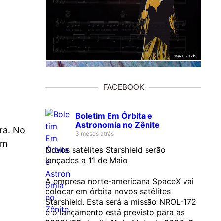
FACEBOOK
Boletim Em Órbita e
Astronomia no Zênite
ra. No
3 meses atrás
em
Novos satélites Starshield serão
lançados a 11 de Maio
A empresa norte-americana SpaceX vai
colocar em órbita novos satélites
Starshield. Esta será a missão NROL-172
e o lançamento está previsto para as