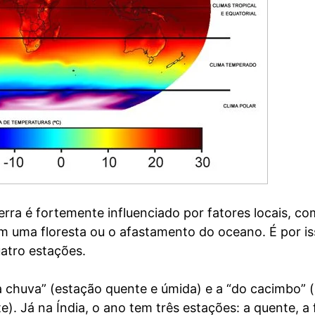
erra é fortemente influenciado por fatores locais, c
m uma floresta ou o afastamento do oceano. É por i
atro estações.
 chuva” (estação quente e úmida) e a “do cacimbo” 
e). Já na Índia, o ano tem três estações: a quente, a f