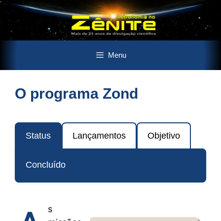
Pular
Menu
para
o
conteúdo
O programa Zond
Status
Lançamentos
Objetivo
Concluído
s