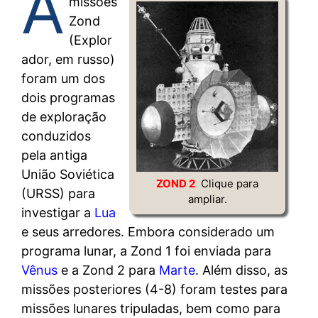
A
missões
Zond
(Explor
ador, em russo)
foram um dos
dois programas
de exploração
conduzidos
pela antiga
União Soviética
ZOND 2
Clique para
(URSS) para
ampliar.
investigar a
Lua
e seus arredores. Embora considerado um
programa lunar, a Zond 1 foi enviada para
Vênus
e a Zond 2 para
Marte
. Além disso, as
missões posteriores (4-8) foram testes para
missões lunares tripuladas, bem como para