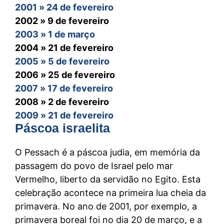
2001 » 24 de fevereiro
2002 » 9 de fevereiro
2003 » 1 de março
2004 » 21 de fevereiro
2005 » 5 de fevereiro
2006 » 25 de fevereiro
2007 » 17 de fevereiro
2008 » 2 de fevereiro
2009 » 21 de fevereiro
Páscoa israelita
2010 » 13 de fevereiro
2011 » 5 de março
O Pessach é a páscoa judia, em memória da
2012 » 18 de fevereiro
passagem do povo de Israel pelo mar
2013 » 9 de fevereiro
Vermelho, liberto da servidão no Egito. Esta
2014 » 1 de março
celebração acontece na primeira lua cheia da
2015 » 14 de fevereiro
primavera. No ano de 2001, por exemplo, a
2016 » 6 de fevereiro
primavera boreal foi no dia 20 de março, e a
2017 » 25 de fevereiro