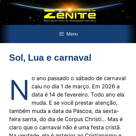
Pular
Menu
para
o
conteúdo
Sol, Lua e carnaval
N
o ano passado o sábado de carnaval
caiu no dia 1 de março. Em 2026 a
data é 14 de fevereiro. Todo ano ela
muda. E se você prestar atenção,
também muda a data da Páscoa, da sexta-
feira santa, do dia de Corpus Christi… Mas é
claro que o carnaval não é uma festa cristã.
Na verdade, ela é anterior ao Cristianismo e