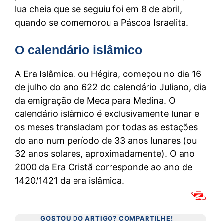
lua cheia que se seguiu foi em 8 de abril,
2018 » 10 de fevereiro
quando se comemorou a Páscoa Israelita.
2019 » 2 de março
2020 » 22 de fevereiro
O calendário islâmico
2021 » 13 de fevereiro
2022 » 26 de fevereiro
A Era Islâmica, ou Hégira, começou no dia 16
2023 » 18 de fevereiro
de julho do ano 622 do calendário Juliano, dia
2024 » 10 de fevereiro
da emigração de Meca para Medina. O
2025 » 1 de março
calendário islâmico é exclusivamente lunar e
2026 » 14 de fevereiro
os meses transladam por todas as estações
2027 » 6 de fevereiro
do ano num período de 33 anos lunares (ou
2028 » 26 de fevereiro
32 anos solares, aproximadamente). O ano
2029 » 10 de fevereiro
2000 da Era Cristã corresponde ao ano de
2030 » 2 de março
1420/1421 da era islâmica.
GOSTOU DO ARTIGO? COMPARTILHE!