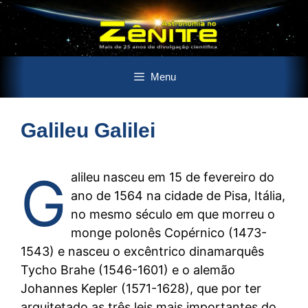
Pular
Menu
para
o
conteúdo
Galileu Galilei
G
alileu nasceu em 15 de fevereiro do
ano de 1564 na cidade de Pisa, Itália,
no mesmo século em que morreu o
monge polonês Copérnico (1473-
1543) e nasceu o excêntrico dinamarquês
Tycho Brahe (1546-1601) e o alemão
Johannes Kepler (1571-1628), que por ter
arquitetado as três leis mais importantes do