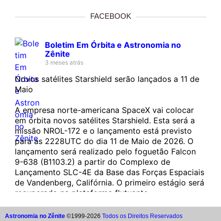
FACEBOOK
Boletim Em Órbita e Astronomia no
Zênite
3 meses atrás
Novos satélites Starshield serão lançados a 11 de
Maio
A empresa norte-americana SpaceX vai colocar
em órbita novos satélites Starshield. Esta será a
missão NROL-172 e o lançamento está previsto
para as 2228UTC do dia 11 de Maio de 2026. O
lançamento será realizado pelo foguetão Falcon
9-638 (B1103.2) a partir do Complexo de
Lançamento SLC-4E da Base das Forças Espaciais
de Vandenberg, Califórnia. O primeiro estágio será
recuperado na plataforma flutuante…...
Astronomia no Zênite
©1999-2026
Todos os Direitos Reservados