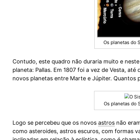
Os planetas do S
Contudo, este quadro não duraria muito e nes
planeta: Pallas. Em 1807 foi a vez de Vesta, at
novos planetas entre Marte e Júpiter. Quantos pl
Os planetas do S
Logo se percebeu que os novos
astros
não eram
como asteroides, astros escuros, com formas va
inclinadas em relação à
eclíptica
, como é chamad