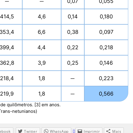
─
─
0,07
0,055
414,5
4,6
0,14
0,180
353,4
6,6
0,38
0,097
399,4
4,4
0,22
0,218
362,8
3,9
0,25
0,146
218,4
1,8
─
0,223
219,9
1,8
─
0,566
 de quilômetros. [3] em anos.
Trans-netunianos)
ebook
Twitter
WhatsApp
Imprimir
Mais