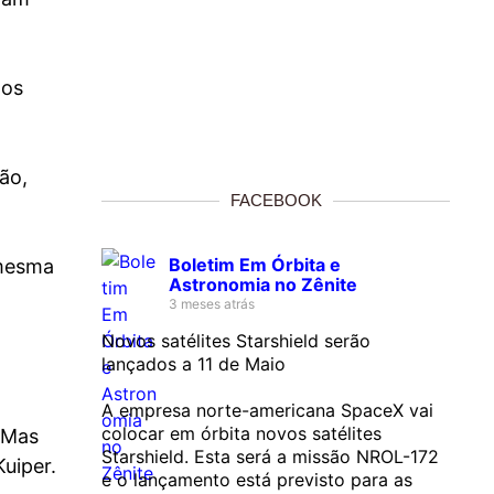
 os
ão,
FACEBOOK
Boletim Em Órbita e
mesma
Astronomia no Zênite
3 meses atrás
Novos satélites Starshield serão
lançados a 11 de Maio
A empresa norte-americana SpaceX vai
colocar em órbita novos satélites
 Mas
Starshield. Esta será a missão NROL-172
uiper.
e o lançamento está previsto para as