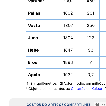
Varuna*
2000
450
Pallas
1802
261
Vesta
1807
250
Juno
1804
122
Hebe
1847
96
Eros
1893
7
Apolo
1932
0,7
[1] Em quilômetros. [2] Valor médio, em milhões
* Objetos pertencentes ao
Cinturão de Kuiper
(
GOSTOU DO ARTIGO? COMPARTILHE!
Fac