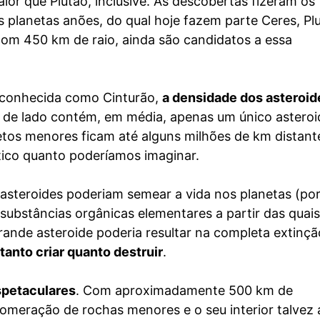
or que Plutão, inclusive. As descobertas fizeram os
 planetas anões, do qual hoje fazem parte Ceres, Pl
 com 450 km de raio, ainda são candidatos a essa
 conhecida como Cinturão,
a densidade dos asteroid
 de lado contém, em média, apenas um único asteroi
os menores ficam até alguns milhões de km distant
ítico quanto poderíamos imaginar.
asteroides poderiam semear a vida nos planetas (po
ubstâncias orgânicas elementares a partir das quais
grande asteroide poderia resultar na completa extinçã
anto criar quanto destruir
.
spetaculares
. Com aproximadamente 500 km de
omeração de rochas menores e o seu interior talvez 