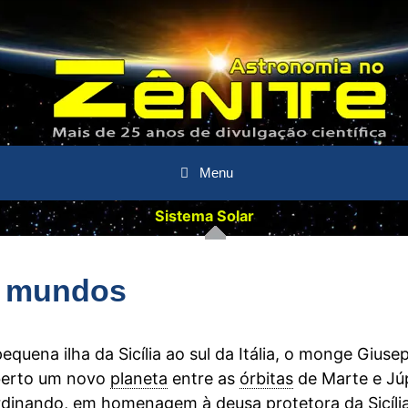
Menu
Sistema Solar
s mundos
equena ilha da Sicília ao sul da Itália, o monge Giuse
oberto um novo
planeta
entre as
órbitas
de Marte e Júp
dinando, em homenagem à deusa protetora da Sicília