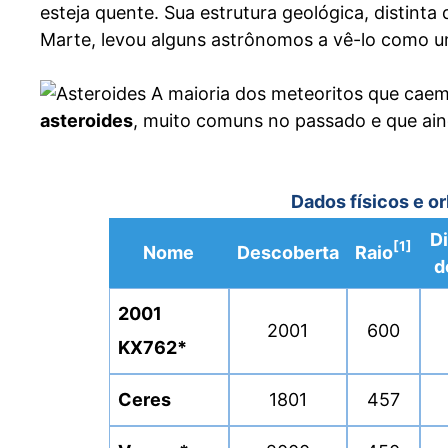
esteja quente. Sua estrutura geológica, distinta
Marte, levou alguns astrônomos a vê-lo como u
A maioria dos meteoritos que cae
asteroides
, muito comuns no passado e que ain
Dados físicos e or
D
[1]
Nome
Descoberta
Raio
d
2001
2001
600
KX762*
Ceres
1801
457