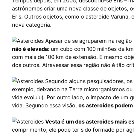
Tempos depois, em 2005, descobriu-se Éris – mai
astrônomos criar uma nova classe de objetos, os
Éris. Outros objetos, como o asteroide Varuna,
nova categoria.
Apesar de se agruparem na região
não é elevada
: um cubo com 100 milhões de km
com mais de 100 km de extensão. E mesmo objet
dos outros. Atravessar essa região não é tão cr
Segundo alguns pesquisadores, os 
exemplo, deixando na Terra microrganismos ou s
vida evoluiu). Por outro lado, o impacto de um 
vida. Segundo essa visão,
os asteroides podem t
Vesta é um dos asteroides mais e
comprimento, ele pode ter sido formado por agl