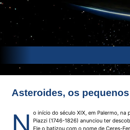
Pular
para
o
conteúdo
Asteroides, os pequeno
N
o início do século XIX, em Palermo, na p
Piazzi (1746-1826) anunciou ter desc
Ele o batizou com o nome de Ceres-Fer