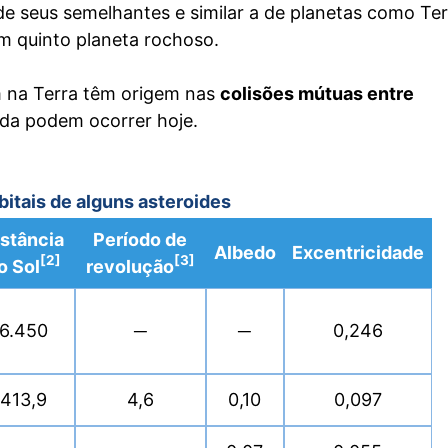
 de seus semelhantes e similar a de planetas como Te
m quinto planeta rochoso.
m na Terra têm origem nas
colisões mútuas entre
da podem ocorrer hoje.
bitais de alguns asteroides
istância
Período de
Albedo
Excentricidade
[2]
[3]
o Sol
revolução
6.450
─
─
0,246
413,9
4,6
0,10
0,097