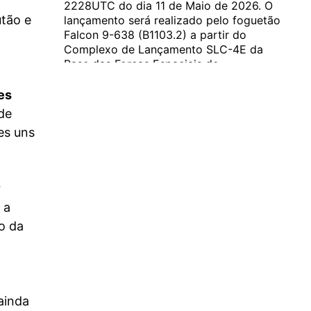
2228UTC do dia 11 de Maio de 2026. O
utão e
lançamento será realizado pelo foguetão
Falcon 9-638 (B1103.2) a partir do
Complexo de Lançamento SLC-4E da
Base das Forças Espaciais de
Vandenberg, Califórnia. O primeiro
estágio será recuperado na plataforma
es
flutuante…...
de
es uns
r
Novos satélites Starshield serão
lançados a 11 de Maio
 a
A empresa norte-americana SpaceX vai colocar
o da
em órbita novos satélites Starshield. Esta será a
missão NROL-172 e o lançamento está previsto
para as 2228UTC do dia 11 de Maio de 2026. O
lançamento será realizado pelo foguetão Falcon
9-638 (B1103.2) ... Continue lendo
ainda