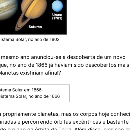
istema Solar, no ano de 1802.
te mesmo ano anunciou-se a descoberta de um novo
é que, no ano de 1866 já haviam sido descobertos mais
anetas existiriam afinal?
istema Solar, no ano de 1866.
 propriamente planetas, mas os corpos hoje conhec
riadas e percorrendo órbitas excêntricas e bastante
o o plano da órbita da Terra. Além disso, eles não 