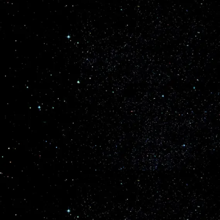
Alexandrov durante uma pausa numa sessão de
treino antes da missão Soyuz T-9, 1983.
Memórias do passado: cosmonáutica soviética
(XL)
Os cosmonautas Vladimir Lyakhov e Alexander Alexandrov
durante uma pausa numa sessão de treino antes da missão
Soyuz T-9, 1983.
Ver no Facebook