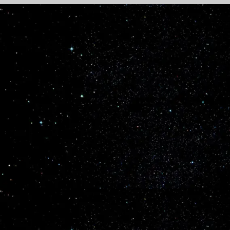
Novos satélites Starshield serão lançados a 11
de Maio
A empresa norte-americana SpaceX vai colocar em órbita
novos satélites Starshield. Esta será a missão NROL-172 e o
lançamento está previsto para as 2228UTC do dia 11 de Maio
de 2026. O lançamento será realizado pelo foguetão Falcon 9-
638 (B1103.2) ... Continue lendo
Ver no Facebook
Boletim Em Órbita e Astronomia no
Zênite
3 meses atrás
Agência Espacial Tripulada da China vai lançar
missão logística para a estação espacial Tiangong
A Agência Espacial Tripulada da China vai realizar
o lançamento do veículo de carga Tianzhou-10
tendo como destino a estação espacial Tiangong.