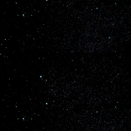
Ver no Facebook
Boletim Em Órbita e Astronomia no
Zênite
3 meses atrás
Webb e Hubble descobrem que os enxames
estelares maciços emergem mais rapidamente
Os astrónomos que utilizam o Telescópio Espacial
James Webb da NASA/ESA/CSA, juntamente com
o Telescópio Espacial Hubble da NASA/ESA,
observaram em detalhe milhares de jovens
enxames estelares em quatro galáxias próximas,
estudando enxames em diferentes fases de
evolução. As suas descobertas mostram que
enxames estelares mais massivos emergem mais
rapidamente das nuvens em que se formam,
dissipando gás e enchendo a galáxia com luz
ultravioleta....