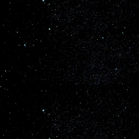
O lançamento terá lugar pelas 0014UTC e será
realizadp pelo foguetão Chang Zheng-7 (Y11) a
partir do Complexo de Lançamento LC-201 do
Sítio de Lançamentos Espaciais de Wenchang,
província de Hainan. A nave de carga irá
transportar cerca de 6.300 kg de mantimentos e
mais de 220 artigos, consistindo principalmente
em artigos essenciais para apoiar a vida e o
trabalho das tripulações das missões Shenzhou-23
e Shenzhou-24 em órbita....
Agência Espacial Tripulada da China vai lançar
missão logística para a estação espacial
Tiangong
A Agência Espacial Tripulada da China vai realizar o
lançamento do veículo de carga Tianzhou-10 tendo como
destino a estação espacial Tiangong. O lançamento terá lugar
pelas 0014UTC e será realizadp pelo foguetão Chang Zheng-
7 (Y11) a partir do Complexo ... Continue lendo