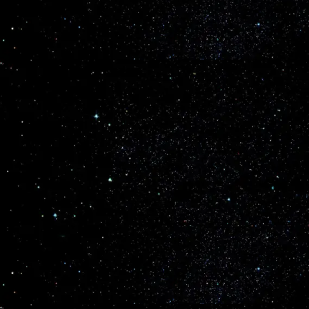
Webb e Hubble descobrem que os enxames
estelares maciços emergem mais rapidamente
Os astrónomos que utilizam o Telescópio Espacial James
Webb da NASA/ESA/CSA, juntamente com o Telescópio
Espacial Hubble da NASA/ESA, observaram em detalhe
milhares de jovens enxames estelares em quatro galáxias
próximas, estudando enxames em diferentes fases de
evolução. As suas ... Continue...
Ver no Facebook
Boletim Em Órbita e Astronomia no
Zênite
3 meses atrás
Memórias do passado: cosmonáutica soviética
(XL)
Os cosmonautas Vladimir Lyakhov e Alexander