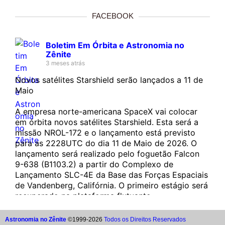
FACEBOOK
Boletim Em Órbita e Astronomia no
Zênite
3 meses atrás
Novos satélites Starshield serão lançados a 11 de
Maio
A empresa norte-americana SpaceX vai colocar
em órbita novos satélites Starshield. Esta será a
missão NROL-172 e o lançamento está previsto
para as 2228UTC do dia 11 de Maio de 2026. O
lançamento será realizado pelo foguetão Falcon
9-638 (B1103.2) a partir do Complexo de
Lançamento SLC-4E da Base das Forças Espaciais
de Vandenberg, Califórnia. O primeiro estágio será
recuperado na plataforma flutuante…...
Astronomia no Zênite
©1999-2026
Todos os Direitos Reservados