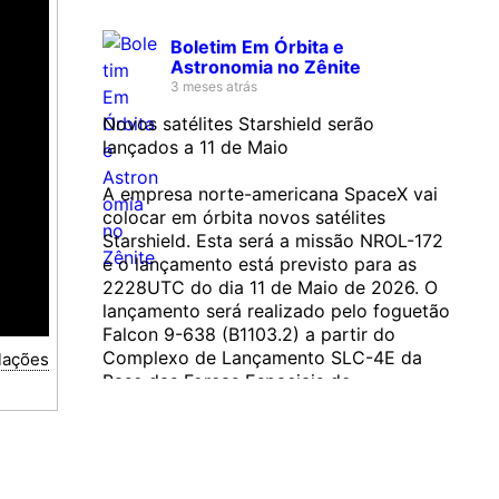
Boletim Em Órbita e
Astronomia no Zênite
3 meses atrás
Novos satélites Starshield serão
lançados a 11 de Maio
A empresa norte-americana SpaceX vai
colocar em órbita novos satélites
Starshield. Esta será a missão NROL-172
e o lançamento está previsto para as
2228UTC do dia 11 de Maio de 2026. O
lançamento será realizado pelo foguetão
Falcon 9-638 (B1103.2) a partir do
Complexo de Lançamento SLC-4E da
lações
Base das Forças Espaciais de
Vandenberg, Califórnia. O primeiro
estágio será recuperado na plataforma
flutuante…...