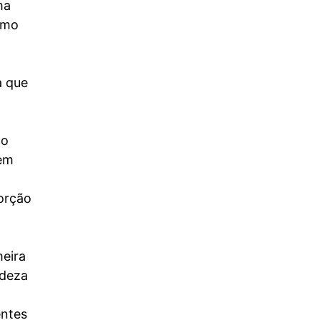
ma
como
Novos satélites Starshield serão
lançados a 11 de Maio
a que
A empresa norte-americana SpaceX vai colocar
em órbita novos satélites Starshield. Esta será a
missão NROL-172 e o lançamento está previsto
para as 2228UTC do dia 11 de Maio de 2026. O
co
lançamento será realizado pelo foguetão Falcon
9-638 (B1103.2) ... Continue lendo
sem
Ver no Facebook
porção
Boletim Em Órbita e
Astronomia no Zênite
3 meses atrás
meira
Agência Espacial Tripulada da China vai
ndeza
lançar missão logística para a estação
espacial Tiangong
entes