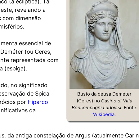
íaco (a
eclíptica
). Tal
este, revelando a
aís com dimensão
isférios.
ramenta essencial de
 Deméter (ou Ceres,
mente representada com
a (espiga).
do, no significado
observação de Spica
Busto da deusa Deméter
(Ceres) no
Casino di Villa
inócios por
Hiparco
Boncompagni Ludovisi
. Fonte:
ificativos da
Wikipédia
.
, da antiga constelação de Argus (atualmente Carina