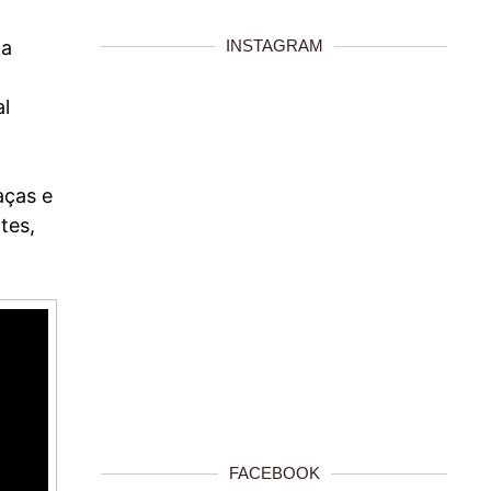
INSTAGRAM
 a
al
aças e
tes,
FACEBOOK