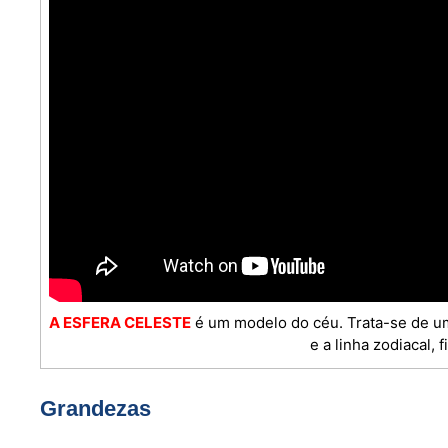
A ESFERA CELESTE
é um modelo do céu. Trata-se de um
e a linha zodiacal,
Grandezas