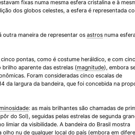
estavam fixas numa mesma esfera cristalina e à mes
dição dos globos celestes, a esfera é representada 
há outra maneira de representar os
astros
numa esfer
 cinco pontas, como é costume heráldico, e com cin
brilho aparente das estrelas (
magnitude
), embora 
onômicas. Foram consideradas cinco escalas de
/14 da largura da bandeira, que foi concebida na pro
uminosidade
: as mais brilhantes são chamadas de pri
pôr do Sol), seguidas pelas estrelas de segunda gra
 limiar da visibilidade. A bandeira do Brasil mostra
 a olho nu de qualquer local do país (embora em difer