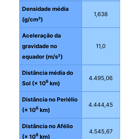
Densidade média
1,638
(g/cm³)
Aceleração da
gravidade no
11,0
equador (m/s²)
Distância média do
4.495,06
6
Sol (× 10
km)
Distância no Periélio
4.444,45
6
(× 10
km)
Distância no Afélio
4.545,67
6
(× 10
km)