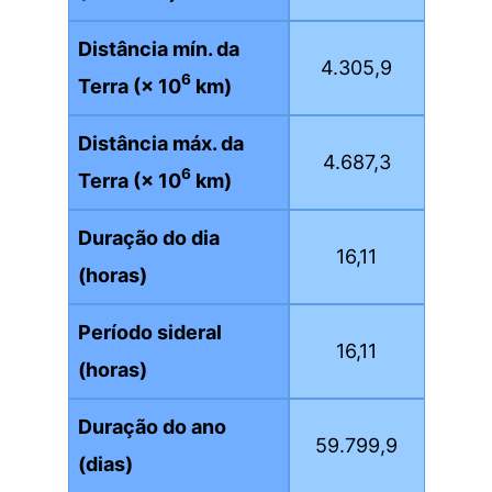
Distância mín. da
4.305,9
6
Terra (× 10
km)
Distância máx. da
4.687,3
6
Terra (× 10
km)
Duração do dia
16,11
(horas)
Período sideral
16,11
(horas)
Duração do ano
59.799,9
(dias)