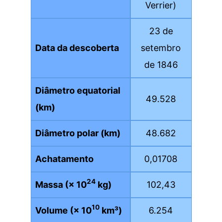
Verrier)
23 de
Data da descoberta
setembro
de 1846
Diâmetro equatorial
49.528
(km)
Diâmetro polar (km)
48.682
Achatamento
0,01708
24
Massa (× 10
kg)
102,43
10
Volume (× 10
km³)
6.254