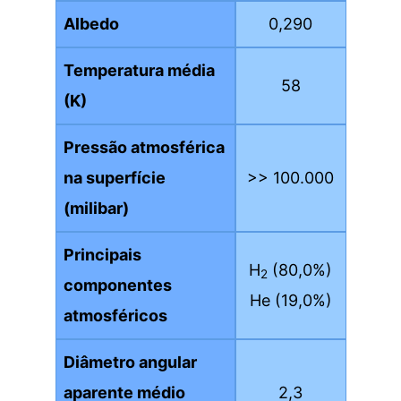
Albedo
0,290
Temperatura média
58
(K)
Pressão atmosférica
na superfície
>> 100.000
(milibar)
Principais
H
(80,0%)
2
componentes
He (19,0%)
atmosféricos
Diâmetro angular
aparente médio
2,3