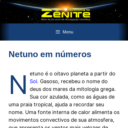
Pular
Menu
para
o
conteúdo
Netuno em números
N
etuno é o oitavo planeta a partir do
Sol
. Gasoso, recebeu o nome do
deus dos mares da mitologia grega.
Sua cor azulada, como as águas de
uma praia tropical, ajuda a recordar seu
nome. Uma fonte interna de calor alimenta os
movimentos convectivos de sua atmosfera,
que apresenta os ventos mais velozes de