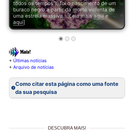
todos os tempos”), foi o nascimento de um
buraco negro a partir da morte violenta de
uma estrela massiva. [Leia mais
aqui
e
aqui
]
+
Últimas notícias
+
Arquivo de notícias
Como citar esta página como uma fonte
da sua pesquisa
DESCUBRA MAIS!