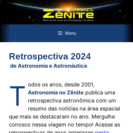
Pular
Menu
para
o
conteúdo
Retrospectiva 2024
de Astronomia e Astronáutica
T
odos os anos, desde 2001,
Astronomia no Zênite
publica uma
retrospectiva astronômica com um
resumo das notícias na área espacial
que mais se destacaram no ano. Mergulhe
conosco nessa viagem no tempo! Acesse as
retrospectivas de anos anteriores
nesta