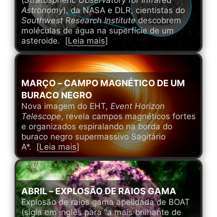
(
Stratospheric Observatory for Infrared
Astronomy
), da NASA e DLR, cientistas do
Southwest Research Institute
descobrem
moléculas de água na superfície de um
asteroide. [
Leia mais
]
MARÇO – CAMPO MAGNÉTICO DE UM
BURACO NEGRO
Nova imagem do EHT,
Event Horizon
Telescope
, revela campos magnéticos fortes
e organizados espiralando na borda do
buraco negro supermassivo Sagitário
A*. [
Leia mais
]
ABRIL – EXPLOSÃO DE RAIOS GAMA
Explosão de raios gama apelidada de BOAT
(sigla em inglês para “a mais brilhante de