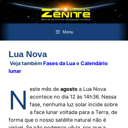
Pular
Menu
para
o
conteúdo
Lua Nova
Veja também
Fases da Lua
e
Calendário
lunar
N
este mês de
agosto
a Lua Nova
acontece no dia 12 às 14h36. Nessa
fase, nenhuma luz solar incide sobre
a face lunar voltada para a Terra, de
forma que o nosso satélite natural não é
visível. Se não podemos vê-la, por que a