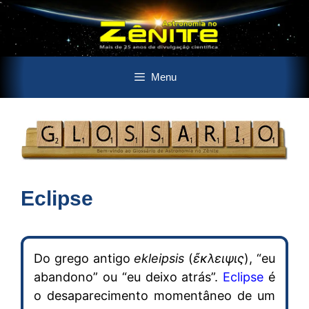
Pular
Menu
para
o
conteúdo
Eclipse
Do grego antigo
ekleipsis
(
ἔκλειψις
), “eu
abandono” ou “eu deixo atrás”.
Eclipse
é
o desaparecimento momentâneo de um