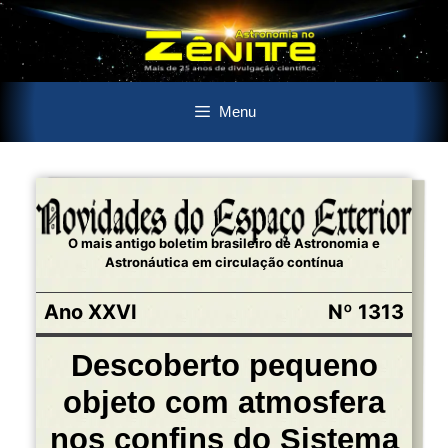
Pular
Menu
para
o
conteúdo
O mais antigo boletim brasileiro de Astronomia e
Astronáutica em circulação contínua
Ano XXVI
Nº 1313
Descoberto pequeno
objeto com atmosfera
nos confins do Sistema