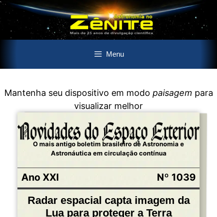
Pular
Menu
para
o
conteúdo
Mantenha seu dispositivo em modo
paisagem
para
visualizar melhor
O mais antigo boletim brasileiro de Astronomia e
Astronáutica em circulação contínua
Ano XXI
Nº 1039
Radar espacial capta imagem da
Lua para proteger a Terra