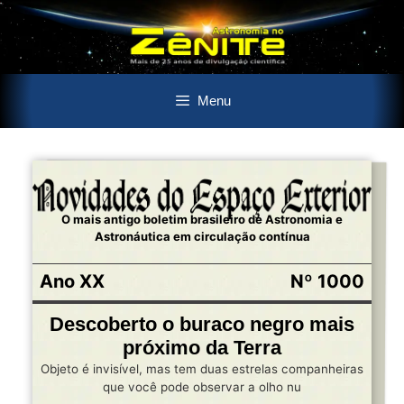
Pular
Menu
para
o
conteúdo
O mais antigo boletim brasileiro de Astronomia e
Astronáutica em circulação contínua
Ano XX
Nº 1000
Descoberto o buraco negro mais
próximo da Terra
Objeto é invisível, mas tem duas estrelas companheiras
que você pode observar a olho nu