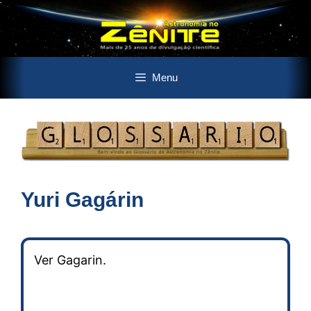
Pular
Menu
para
o
conteúdo
Yuri Gagárin
Ver Gagarin.