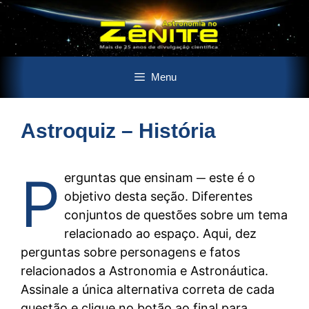
Pular
Menu
para
o
conteúdo
Astroquiz – História
P
erguntas que ensinam ─ este é o
objetivo desta seção. Diferentes
conjuntos de questões sobre um tema
relacionado ao espaço. Aqui, dez
perguntas sobre personagens e fatos
relacionados a Astronomia e Astronáutica.
Assinale a única alternativa correta de cada
questão e clique no botão ao final para