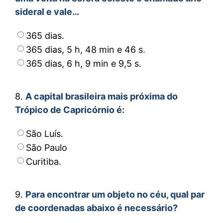
sideral e vale…
365 dias.
365 dias, 5 h, 48 min e 46 s.
365 dias, 6 h, 9 min e 9,5 s.
8.
A capital brasileira mais próxima do
Trópico de Capricórnio é:
São Luís.
São Paulo
Curitiba.
9.
Para encontrar um objeto no céu, qual par
de coordenadas abaixo é necessário?