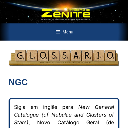
Pular
Menu
para
o
conteúdo
NGC
Sigla em inglês para
New General
Catalogue (of Nebulae and Clusters of
Stars)
, Novo Catálogo Geral (de