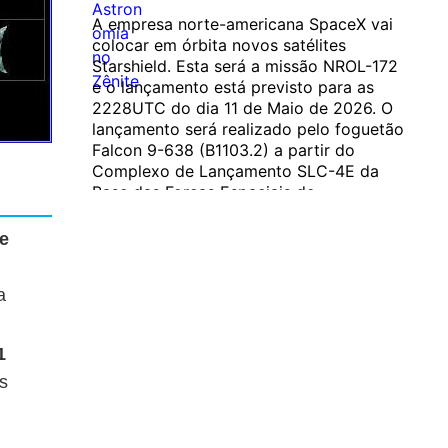
A empresa norte-americana SpaceX vai
colocar em órbita novos satélites
Starshield. Esta será a missão NROL-172
e o lançamento está previsto para as
2228UTC do dia 11 de Maio de 2026. O
lançamento será realizado pelo foguetão
Falcon 9-638 (B1103.2) a partir do
Complexo de Lançamento SLC-4E da
Base das Forças Espaciais de
Vandenberg, Califórnia. O primeiro
estágio será recuperado na plataforma
e
flutuante…...
a
1
Novos satélites Starshield serão
as
lançados a 11 de Maio
A empresa norte-americana SpaceX vai colocar
em órbita novos satélites Starshield. Esta será a