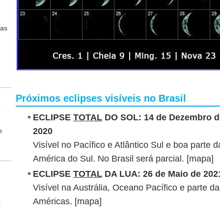
sas
Próximos eclipses visíveis no Brasil
ECLIPSE
TOTAL
DO SOL: 14 de Dezembro d
2020
o
Visível no Pacífico e Atlântico Sul e boa parte d
América do Sul. No Brasil será parcial. [
mapa
]
ECLIPSE
TOTAL
DA LUA: 26 de Maio de 202
Visível na Austrália, Oceano Pacífico e parte d
Américas. [
mapa
]
s