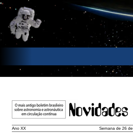
Pular
para
o
conteúdo
Ano XX
Semana de 26 de j