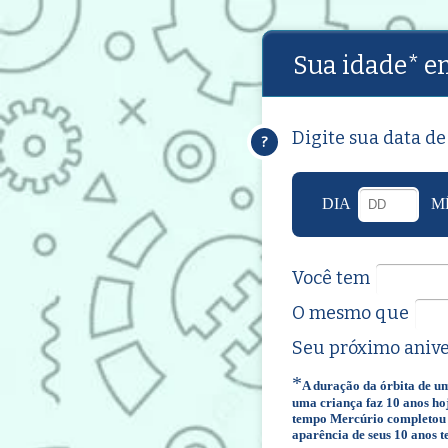
Sua idade* e
Digite sua data de
?
DIA
M
Você tem
O mesmo que
Seu próximo anive
*
A duração da órbita de um
uma criança faz 10 anos hoj
tempo Mercúrio completou 4
aparência de seus 10 anos te