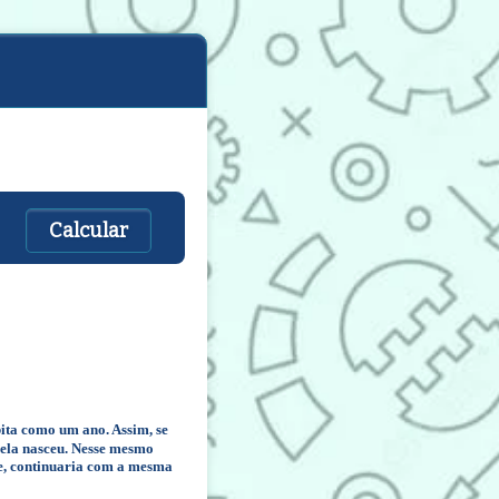
bita como um ano. Assim, se
e ela nasceu. Nesse mesmo
te, continuaria com a mesma