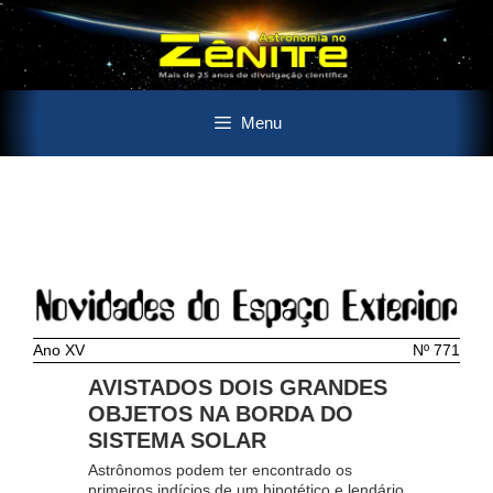
Pular
Menu
para
o
conteúdo
Ano XV
Nº 771
AVISTADOS DOIS GRANDES
OBJETOS NA BORDA DO
SISTEMA SOLAR
Astrônomos podem ter encontrado os
primeiros indícios de um hipotético e lendário