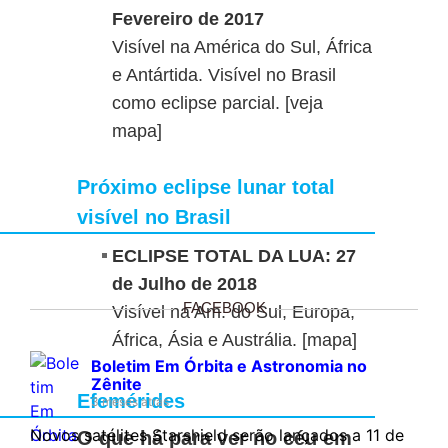
Fevereiro de 2017
Visível na América do Sul, África
e Antártida. Visível no Brasil
como eclipse parcial. [
veja
mapa
]
Próximo eclipse lunar total
visível no Brasil
ECLIPSE TOTAL DA LUA: 27
de Julho de 2018
FACEBOOK
Visível na Am. do Sul, Europa,
África, Ásia e Austrália. [
mapa
]
Boletim Em Órbita e Astronomia no
Zênite
Efemérides
3 meses atrás
Novos satélites Starshield serão lançados a 11 de
O que há para ver no céu em