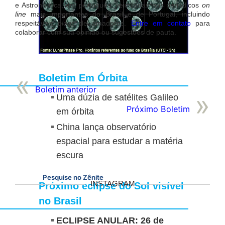
e Astronáutica, em português, veiculadas nos periódicos
on
line
mais importantes do Brasil e de Portugal, incluindo
respeitáveis
blogs
de amadores.
Entre em contato
para
colaborar com sua opinião ou sugestões de pauta.
Boletim Em Órbita
Boletim anterior
Uma dúzia de satélites Galileo
Próximo Boletim
em órbita
China lança observatório
espacial para estudar a matéria
escura
Pesquise no Zênite
INSTAGRAM
Próximo eclipse do Sol visível
no Brasil
ECLIPSE ANULAR: 26 de