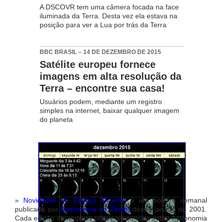
A DSCOVR tem uma câmera focada na face
iluminada da Terra. Desta vez ela estava na
posição para ver a Lua por trás da Terra
BBC BRASIL – 14 DE DEZEMBRO DE 2015
Satélite europeu fornece
imagens em alta resolução da
Terra – encontre sua casa!
Usuários podem, mediante um registro
simples na internet, baixar qualquer imagem
do planeta
»
Novidades do Espaço Exterior
é um boletim semanal
publicado por
Astronomia no Zênite
desde janeiro de 2001.
Cada edição abrange as principais notícias sobre Astronomia