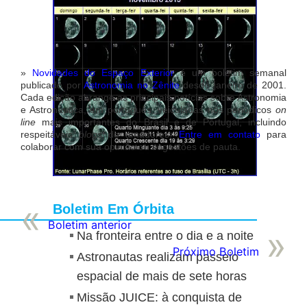
»
Novidades do Espaço Exterior
é um boletim semanal
publicado por
Astronomia no Zênite
desde janeiro de 2001.
Cada edição abrange as principais notícias sobre Astronomia
e Astronáutica, em português, veiculadas nos periódicos
on
line
mais importantes do Brasil e de Portugal, incluindo
respeitáveis
blogs
de amadores.
Entre em contato
para
colaborar com sua opinião ou sugestões de pauta.
Boletim Em Órbita
Boletim anterior
Na fronteira entre o dia e a noite
Próximo Boletim
Astronautas realizam passeio
espacial de mais de sete horas
Missão JUICE: à conquista de