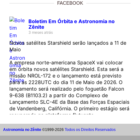
FACEBOOK
Boletim Em Órbita e Astronomia no
Zênite
3 meses atrás
Novos satélites Starshield serão lançados a 11 de
Maio
A empresa norte-americana SpaceX vai colocar
em órbita novos satélites Starshield. Esta será a
missão NROL-172 e o lançamento está previsto
para as 2228UTC do dia 11 de Maio de 2026. O
lançamento será realizado pelo foguetão Falcon
9-638 (B1103.2) a partir do Complexo de
Lançamento SLC-4E da Base das Forças Espaciais
de Vandenberg, Califórnia. O primeiro estágio será
recuperado na plataforma flutuante…...
Astronomia no Zênite
©1999-2026
Todos os Direitos Reservados